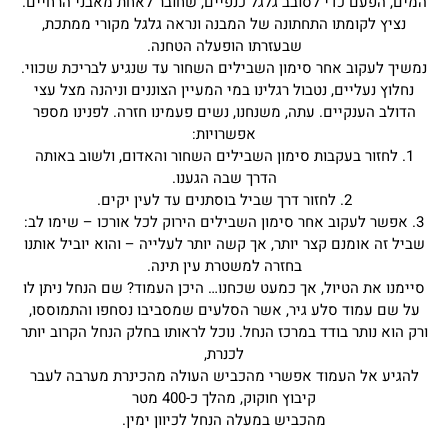
המים, הפעם כדי לסובב גלגל כנפיים, שחובר לאחת מאבני הרחיים.
נציץ לקומתו התחתונה של המבנה ונראה גלגל מקורי ממתכת,
שבעזרתו הופעלה הטחנה.
נמשיך לעקוב אחר סימון השבילים השחור עד שנגיע לבריכת שכווי.
נחלוץ נעליים, נטבול רגלינו במי המעיין הצוננים וניהנה מצל עצי
הדולב הענקיים. עתה, משנחנו, נשים פעמינו חזרה. לפנינו מספר
אפשרויות:
1. לחזור בעקבות סימון השבילים השחור והאדום, ולשוב באותה
הדרך שבה הגענו.
2. לחזור דרך שביל בוסתנים עד לעין יקים.
3. אפשר לעקוב אחר סימון השבילים הירוק לכל אורכו – שימו לב:
שביל זה אומנם קצר יותר, אך קשה יותר לעלייה – והוא יוביל אותנו
בחזרה למשטרת עין תינה.
סיימנו את הטיול, אך כמעט שכחנו… היכן העמוד? שם הנחל ניתן לו
על שם עמוד סלע גיר, אשר הסלעים שמסביבו נסחפו והתמוססו,
ורק הוא נותר בודד במרכז הנחל. נוכל לראותו בחלק הנחל הקרוב יותר
לכנרת,
להגיע אל העמוד אפשרי מהכביש העולה מהכינרת מערבה לעבר
קיבוץ חוקוק, מהלך כ-400 מטר
מהכביש במעלה הנחל לכיוון ימין.