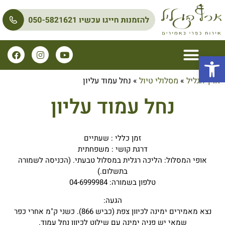
פתח סרגל נגישות
ארץ הגליל
»
מסלולי טיול
»
נחל עמוד עליון
נחל עמוד עליון
זמן כללי : שעתיים
דרגת קושי : משפחתית
אופי המסלול: הליכה רגלית במסלול טבעתי. (הכניסה לשמורה
בתשלום.)
טלפון בשמורה: 04-6999984
הגעה:
נצא מאמירים ימינה לכיוון צפת (כביש 866). כשני ק"מ אחרי כפר
שמאי יש פניה ימינה עם שילוט לכיוון נחל עמוד.