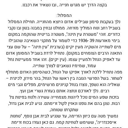
בקצה הדרך יש מגרש חנייה , ובו נשאיר את רכבנו.
המסלול:
נלך בעקבות סימון שבילים אדום היוצא מהחנייה. תחילת המסלול
בשביל רחב ונוח המוליך מזרחה. ממולנו נבחין במבנה בטון ובו נקבי
כדורים. זוהי "משטרת עין תינה", משטרה בריטית שהוקמה במקום
בימי מאורעות 39 -1936 כדי לשמור על מתקני השאיבה שהובילו
מים לשתייה והשקיה מעין יקים (בערבית "עין תינה" – על שם עצי
התאנה הרבים הצומחים במקום). נתחיל לרדת בשביל המסומן אדום
עד לאפיק הנחל ולמעיין עצמו. (עין יקים). זהו אחד ממעיינות נחל
עמוד, שמימיו נשאבים לצורך שתייה.
מפה נתחיל ללכת לאורך אפיקו של הנחל, כשהסימון האדום מתחלף
לשחור. בשל הפרשי הגובה בין ראשו של הנחל, בהר מירון, לכינרת –
שאליה הוא נשפך, נוצרו בנחל קניונים מרשימים, מפלים וגבי מים
רבים. נלך לאורכם ונחצה אותם בעזרת גשרי אבן ועץ.
בזכות שפע המים נוכל ליהנות מצמחייה עשירה ולנוח בפינות צל
רבות. נצנן בהם את גופנו ונאזין לקול זרימתם. נגיע לבית אבן גדול,
שתקרתו שטוחה,
נמשיך מטה עם כיוון הזרימה, עד שנגיע לבית אבן נוסף, "טחנות
איסכנדריה", ששימש לטחינת קמח. גם כאן נעזרו בכוח זרימת