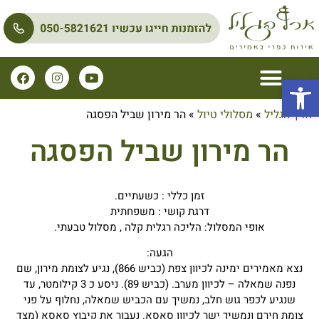
פתח סרגל נגישות
ארץ הגליל
»
מסלולי טיול
»
הר מירון שביל הפסגה
הר מירון שביל הפסגה
זמן כללי : כשעתיים.
דרגת קושי : משפחתית
אופי המסלול: הליכה רגלית קלה , מסלול טבעתי.
הגעה:
נצא מאמירים ימינה לכיוון צפת (כביש 866), נגיע לצומת מירון, שם
נפנה שמאלה – לכיוון מערב. (כביש 89). ניסע כ 3 קילומטר, עד
שנגיע לכפר גוש חלב, נמשיך עם הכביש שמאלה, נחלוף על פני
צומת חירם ונמשיך ישר לכיוון סאסא. נעבור את קיבוץ סאסא (מצד