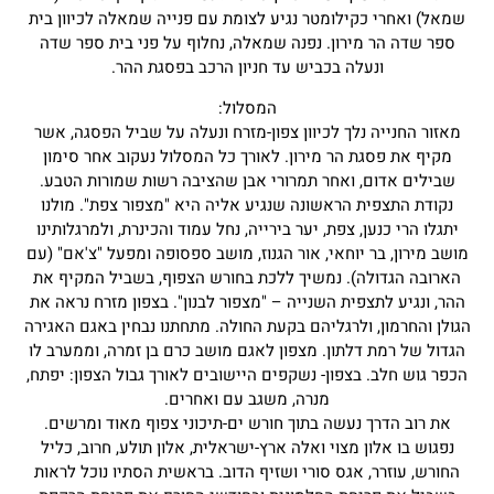
שמאל) ואחרי כקילומטר נגיע לצומת עם פנייה שמאלה לכיוון בית
ספר שדה הר מירון. נפנה שמאלה, נחלוף על פני בית ספר שדה
ונעלה בכביש עד חניון הרכב בפסגת ההר.
המסלול:
מאזור החנייה נלך לכיוון צפון-מזרח ונעלה על שביל הפסגה, אשר
מקיף את פסגת הר מירון. לאורך כל המסלול נעקוב אחר סימון
שבילים אדום, ואחר תמרורי אבן שהציבה רשות שמורות הטבע.
נקודת התצפית הראשונה שנגיע אליה היא "מצפור צפת". מולנו
יתגלו הרי כנען, צפת, יער בירייה, נחל עמוד והכינרת, ולמרגלותינו
מושב מירון, בר יוחאי, אור הגנוז, מושב ספסופה ומפעל "צ'אם" (עם
הארובה הגדולה). נמשיך ללכת בחורש הצפוף, בשביל המקיף את
ההר, ונגיע לתצפית השנייה – "מצפור לבנון". בצפון מזרח נראה את
הגולן והחרמון, ולרגליהם בקעת החולה. מתחתנו נבחין באגם האגירה
הגדול של רמת דלתון. מצפון לאגם מושב כרם בן זמרה, וממערב לו
הכפר גוש חלב. בצפון- נשקפים היישובים לאורך גבול הצפון: יפתח,
מנרה, משגב עם ואחרים.
את רוב הדרך נעשה בתוך חורש ים-תיכוני צפוף מאוד ומרשים.
נפגוש בו אלון מצוי ואלה ארץ-ישראלית, אלון תולע, חרוב, כליל
החורש, עוזרר, אגס סורי ושזיף הדוב. בראשית הסתיו נוכל לראות