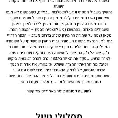
בשביל את פריחת החלמונית ובחודשי החורף את פריחת הרקפת
היוונית
נמשיך בשביל המקיף ונגיע להצטלבות שבילים, כשבמקום לא מעט
עצי אורן וארז (נטיעות קק"ל). מימין נבחין בשביל שסימנו שחור,
היורד מערבה לעין חממה, אך אנו נמשיך ללכת לאורך סימון
השבילים האדום. בהמשכו נגיע לתצפית נוספת – "מצפור ההר".
מכאן נצפה על שמורת הר מירון כולה: בדרום מערב – הכפר הדרוזי
בית ג'אן, הנמצא בתחום השמורה, ובית היערן שמשקיף על השמורה
ממעל. קרוב יותר אלינו נבחין באזור קירח בצמחייה – זוהי חורבת
ב"ק. ישראל ב"ק התיישב לראשונה בצפת והקים שם בית דפוס.
לאחר הרעש שפקד את האזור ב-1837 וגרם להרס רב בעיר, ביקש
וקיבל ממוחמד-עלי המצרי, ששלט אז בארץ, את אדמות הכפר
הדרוזי הנטוש, אל ג'רמק, הוא ובני ביתו עברו לשם עם עשר
משפחות נוספות. כעבור שנתיים נכשל ניסיון ההתיישבות והיישוב
נעזב. נמשיך עם השביל עד שנגיע לכביש, ובו החניון.
לחופשה קסומה
צימר באמירים
צור קשר
מסלולי טיול