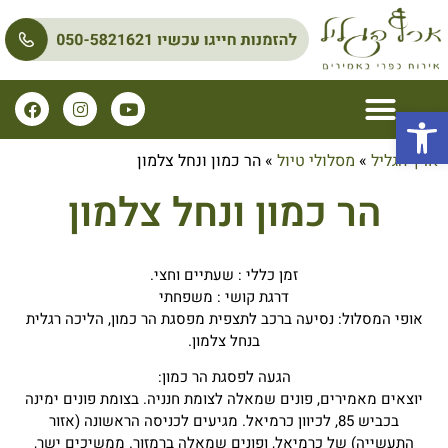
פתח סרגל נגישות
ארץ הגליל
»
מסלולי טיול
»
הר כמון ונחל צלמון
הר כמון ונחל צלמון
זמן כללי : שעתיים וחצי.
דרגת קושי : משפחתי
אופי המסלול: נסיעה ברכב לתצפית מפסגת הר כמון, הליכה רגלית
בנחל צלמון.
הגעה לפסגת הר כמון:
יוצאים מאמירים, פונים שמאלה לצומת חנניה. בצומת פונים ימינה
בכביש 85, לכיוון כרמיאל. מגיעים לכניסה הראשונה (אזור
התעשייה) של כרמיאל, ופונים שמאלה ברמזור. ממשיכים ישר,