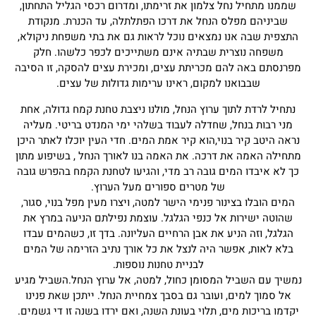
שממנו מתחיל נחל צלמון את זרימתו, ומדרום רכסי הגליל התחתון,
שביניהם מפלס הנחל את דרכו הפתלתלה, עד הכנרת. מנקודת
התצפית שבה אנו נמצאים נוכל לראות גם את בתי משפחת ניקולא,
משפחה נוצרית שבתיה אינם משתייכים לכפר כלשהו. חלק
מפרנסתם באה להם מכריתת עצים, ומכירת עצים להסקה, זו הסיבה
שבבואנו למקום, ראינו ערימות גדולות של עצים.
נתחיל לרדת לתוך ערוץ הנחל, מולנו ניצבת טחנת קמח גדולה, אחת
מני רבות בנחל, שחדלה לעבוד בשלהי ימי המנדט בריטי. מעליה
נראה היטב קיר בנוי,הוא קיר אמת המים. חדי העין יוכלו לאתר היכן
מתחילה האמה את דרכה. את האמה בנו לאורך הנחל , בשיפוע מתון
כך לא איבדו המים גובה רב מדי, והגיעו לטחנת הקמח בהפרש גובה
של מטרים ספורים מעל הערוץ.
המים הובלו בצינור פנימי הישר למטה, ויצרו מעין מפל בנוי, סגור,
שהוטה ישירות אל כנפי הגלגל. עוצמת נפילתם הניעה במרץ את
הגלגל, וזה הניע את אבן הרחיים העליונה. בדך זו, כשהמים עבדו
בלא לאות, אפשר היה לנצל את כל אורך נתיב הזרימה של המים
לבניית טחנות נוספות.
נמשיך עם השביל המסומן כחול, למטה, אל ערוץ הנחל.השביל מגיע
אל סמוך למים, ועובר גם בסבך צמחיית הנחל. ייתכן שאת פנינו
יקדמו בריכות מים, תלוי בעונת השנה, ואם ירדו בשנה זו די גשמים.