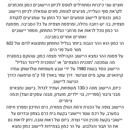
חוצים שני כיכרות ומתחילים לטפס לכיוון היישובים כמון ומכמנים.
לקראת סוף העלייה, מגיעים לצומת, פונים שמאלה לכיוון היישוב
כמון. נכנסים ליישוב ונוסעים ישר כל הזמן עד שמגיעים לנקודת
תצפית, בה יש רחבה גדולה, ומרפסת תצפית על כל הסביבה. מפסגת
הר כמון נוכל לראות את מרחבי הגליל התחתון, מספר יישובים
ואתרים אחרים בסביבה.
הר כמון הוא ההר הגבוה ביותר בגליל התחתון ומתנשא לרום של 602
מטר מעל פני הים.
על פסגת ההר נמצא היישוב הקהילתי מצפה כמון, שהוקם במסגרת
מה שמכונה "תוכנית המצפים" או "התוכנית לייהוד הגליל"
היישוב נוסד בשנת 1980 על ידי שבע משפחות שלרשותן עמדו
קרוואנים, עוקב מים וגנרטור. דרך עפר באורך 10 ק"מ שימשה כדרך
הגישה ליישוב.
כיום, היישוב מונה כ-130 משפחות, ועתיד לגדול. בישוב נמצאים
מבני ציבור (ספרייה, גני ילדים, מועדון, מבנה עסקים ועוד) וכמה
צימרים.
היישוב צופה על הכנרת ורמת הגולן ממזרח, הים התיכון ומפרץ חיפה
במערב, על רכס שגור ויישובי בקעת בית כרם בצפון ובדרום על
יישובי בקעת סכנין והרי נצרת. ביום של ראות טובה, ניתן לראות גם
את הר תבור והגלבוע. על הר כמון בצמידות ליישוב כמון נמצא