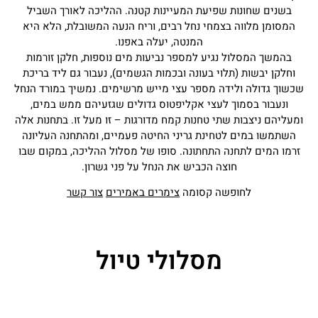
בשנים שחונות שפיעת המעיינות קטנה. ההליכה לאורך השביל
המסומן מלווה בצמחי נחל רבים, וריח הנעה המשובלת, הלא היא
המנטה, יעלה באפנו.
בהמשך המסלול נגיע למספר נביעות מים נוספות, חלקן זורמות
וחלקן יבשות (תלוי בעונה ובכמות הגשמים), נעבור גם ליד בריכת
שכשוך גדולה ולידה מספר עצי מייש מרשימים. נמשיך במורד הנחל
ונעבור בסמוך לעצי אקליפטוס גדולים שגזעיהם ממש במים,
ומעליהם ניצבות שתי טחנות קמח מדורגות – זו מעל זו. בתחנות אלה
השתמשו במים לטחינת גריני החיטה פעמיים, ומהתחנה העליונה
זרמו המים לתחנה התחתונה. סופו של מסלול ההליכה, במקום שבו
חוצה הכביש את הנחל על פני גשרון.
לחופשה קסומה
צימרים באמירים
צור קשר
מסלולי טיול