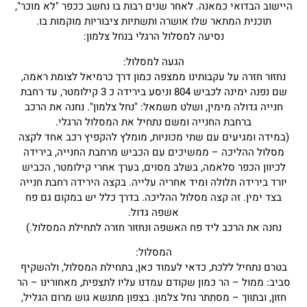
היישוב הבדואי כמאנה. לאחר שנים רבות בו נחשב ככפר "לא מוכר",
תוכנית המתאר שלו אושרה ותשתיות ציבוריות מוקמות בו.
נסיעה למסלול הרגלי בנחל צלמון:
הגעה למסלול:
נחזור חזרה על עקבותינו ממצפה כמון דרך כרמיאל לצומת ראמה,
שם נפנה ימינה לכביש 804 וניסע בירידה כ 3 קילומטר, עד רחבת
חנייה גדולה מימין, ושלט משמאל: "נחל צלמון". נחנה את הרכב
ברחבת החנייה ומשם נתחיל את המסלול הרגלי.
(במידה ומגיעים עם שתי מכוניות, מומלץ להקפיץ רכב אחד לקצה
מסלול ההליכה – ממשיכים עם הכביש מרחבת החנייה, בירידה
לכיוון הכפר סלאמה, בשלב מסוים, בערך אחרי קילומטר, הכביש
יורד בירידה תלולה ומיד אחריה עלייה. בקצה הירידה רחבת חנייה
בצד ימין. זה קצה מסלול ההליכה. בדרך כלל יש במקום גם פח
אשפה גדול.
נחנה את הרכב ליד פח האשפה ונחזור חזרה לתחילת המסלול.)
המסלול:
בטרם נתחיל ללכת, כדאי לעמוד כאן, בתחילת המסלול, ולהשקיף
סביב: ממול – הר כמון שקודם עמדנו עליו לתצפית, מאחורינו – הר
חזון, ובתווך – מסתתר נחל צלמון. בצפון מתנשא גוש מרום הגליל,