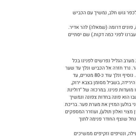
 נפנה שמאלה – לכיוון מערב. (כביש 89). ניסע כ 3 קילומטר, עד שנגיע לכפר גוש חלב, נמשיך עם הכביש
דו עברנו לפני כמה דקות.) שם יסתיים
ורדות מערב הגליל נפרשים לפנינו בכל
הר. נרד חזרה אל הכביש ונלך עד שער
הבסיס. צמוד לגדר, ומחוצה לה, מימין-ממזרח, ישנו שביל הליכה צר, נעבור בו בזהירות. חדי-העין שבינינו יבחינו בסמוך לשביל בשפע מאובנים. נוסיף ונלך עוד כ-80 מטרים, עד
ירידה, בשביל מסומן בצבא ירוק,
מועדות פנינו. במרכזה של "דולינת
ו הוא פונה בחדות צפונה ונמשיך
י בולען המזין את מערת פער. בריכת
מצוי ואלון תולע), ועוזרר המספקים
נחל שוצף החודר פנימה לתוך
ילה, ונטיפים וזקיפים ממשיכים