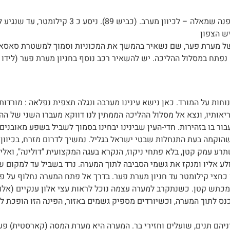
נצא מאמירים ימינה לכיוון צפת (כביש 866), נגיע לצומת מירון, שם
ש הצפון
גת ההר, ושם נפתח במסלול ההליכה. יש להשאיר רכב נוסף בחניון מערת פער (לי
שנייצב עצמנו בנוחות על המורד. כאן נישא עינינו מערבה ונגלה תצפית נפלאה : מ
 ריאותיו, ונצא אל מסלול ההליכה הממתין לנו דווקא מעברו השני של ה
הוקמה בעת התנחלות שבטי ישראל בגליל. נמשיך לדרום מזרח, בכיוון ה
רע עמק קטן, בלא פתחי ניקוז, הנקרא בעגה המקצועית "דולינה", ואליו 
ע אליו ומנקז את גשמי הסביבה לתוך המערה. נרד בשביל עד למקום שב
כחצי קילומטר עד חניון מערת פער. בדרך אל פתח המערה נחלוף על פנ
מכתש קטן. כשנתקרב למערה עצמה נוכל לראות עצי אלון ענקיים (אלון 
נס לתוך המערה, וכשיורדים מספיק גשמים באזור, הפינה הזו הופכת ל
ניהם תנים, שועלים וחזירי בר. המערה היא מערת המסה (קארסטית) פע