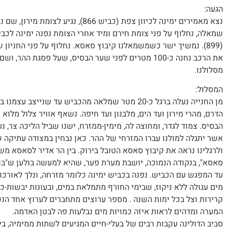
הגעה:
שמאלה, נחלוף על פני צומת חירם ומיד אחרי הצומת נפנה ימינה לכבי
(899). נמשיך ישר כשמשמאלנו קיבוץ סאסא. נחלוף על פני החניון של מערת פער, שם נשאיר בהמשך את המכוניות וסמוך למשטרת סאסא, פונים דרומה (שמאלה) להר אדיר.
את הרכב נחנה כ-100 מטרים לפני שער הבסיס, שעל פס
מסלולנו.
המסלול:
מן החנייה נעלה ברגל כ-20 מטר שמלאה מהכביש עד 
הדרם, מהרי מירון ועד הים, מלבנון ועד חיפה. נשאף אוויר צלול מלוא
אשר יתגלה למולנו עברו המזרחי של ההר. כאן נבחין במצודה עתיקה ש
ולרגלינו נראה את קיבוץ סאסא הטובל בירוק. בין הר אדיר לסאסא משת
סאסא", בנקודה הנמוכה, יושבת מערת פער, שהיא למעשה בולען ש"בול
עד המפגש עם הכביש. נפנה בכביש ימינה כלומר מזרחה, ונלך לאורכו 
מים עגולה ללא ניקוז, שבימי החורף מתמלאת במים, ובעונות יבשות-כ
קרירות וצל בכל ימות השנה . מספר ערוצים מתחברים לערוץ אחד הנכ
המערה ומדהים לראות איזה כמויות מים נבלעות פה לבטן האדמה.
סביב הדולינה עקבות רבים של בעלי-חיים המגיעים לשתות ממימיה, בי