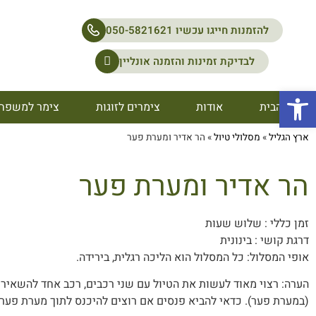
להזמנות חייגו עכשיו 050-5821621
לבדיקת זמינות והזמנה אונליין
פתח סרגל נגישות
דף הבית
אודות
צימרים לזוגות
צימר למשפח
ארץ הגליל
»
מסלולי טיול
»
הר אדיר ומערת פער
הר אדיר ומערת פער
זמן כללי : שלוש שעות
דרגת קושי : בינונית
אופי המסלול: כל המסלול הוא הליכה רגלית, בירידה.
הערה: רצוי מאוד לעשות את הטיול עם שני רכבים, רכב אחד להשאיר
(במערת פער). כדאי להביא פנסים אם רוצים להיכנס לתוך מערת פער.