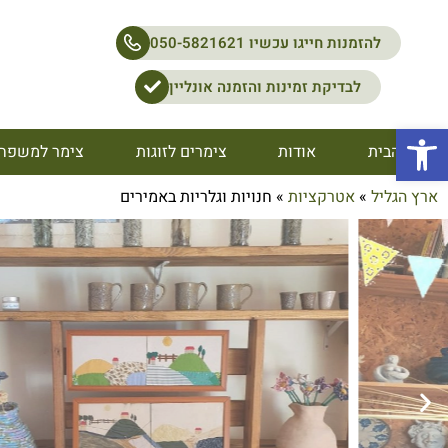
להזמנות חייגו עכשיו 050-5821621
לבדיקת זמינות והזמנה אונליין
פתח סרגל נגישות
דף הבית
אודות
צימרים לזוגות
צימר למשפח
ארץ הגליל
»
אטרקציות
»
חנויות וגלריות באמירים