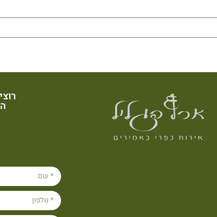
רוצי
הש