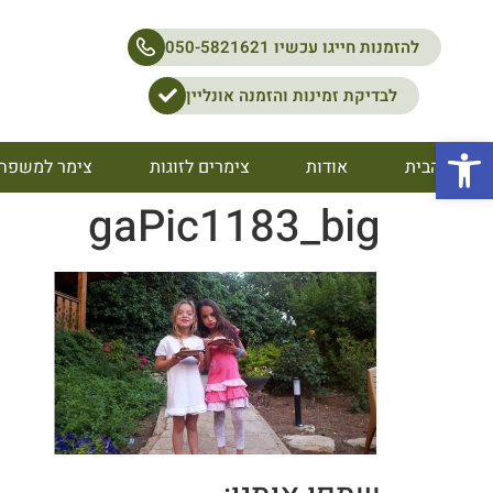
להזמנות חייגו עכשיו 050-5821621
לבדיקת זמינות והזמנה אונליין
פתח סרגל נגישות
דף הבית
אודות
צימרים לזוגות
צימר למשפח
gaPic1183_big