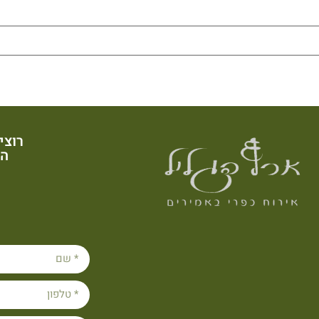
רוצי
הש