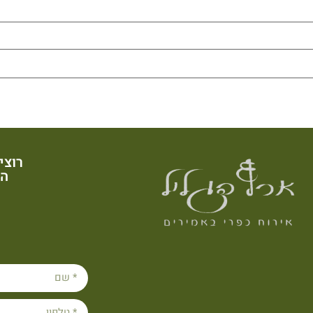
רוצי
הש