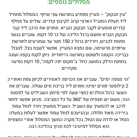
מסלולים נוספים:
"עין חבקוק" – מעיין מפתיע בחורשת עצי שיזף. המסלול מתחיל
ליד תעלת המוביל הארצי קרוב לקיבוץ קדרים. עולים על מחלף
קדרים ונוסעים לקבר חבקוק הנביא. מחנים את הרכב ליד קבר
חבקוק הנביא ומשם ברגל הליכה של כר 10 דקות. עוברים בגשר
מתחת לכביש, ויורדים ברגל כ 150 מטר עד שמגיעים לחורשת
שיזפים מרשימה, שם נמצא המעיין. אפשר לשבת בצל, לטבול
בבריכה הקטנה ולשוטט בחורשה הייחודית. ניתן לקנח בקפה ועוגה
בתחנת הדלק במושב כחל: ב"מקום יפה לקפה", 10 דקות נסיעה
מקדרים.
"הר מצפה ימים". עוברים את הכניסה לאמירים לכיוון צפת ואחרי כ
2 קילומטר פונים ימינה וחונים ליד בריכת מים עגולה. עוברים את
השער ברגל והולכים כחצי שעה לפי סימון השבילים עד לפסגת
ההר, משם יש תצפית של "360 על כל הסביבה. מכאן אפשר לחזור
לרכב או להמשיך עם השביל. השביל ממשיך ויורד לנחל עמוד
בירידה מאוד תלולה. ובהגיעכם לנחל עמוד אפשר לעלות במעלה
הנחל או לרדת עם הנחל, בכל מקרה המשך המסלול אחרי התצפית
הוא מסלול למיטיבי לכת וכרוך בהליכה רבה.