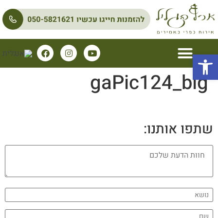
פתח סרגל נגישות
gaPic124_big
עיסויים וטיפולים
שתפו אותנו: