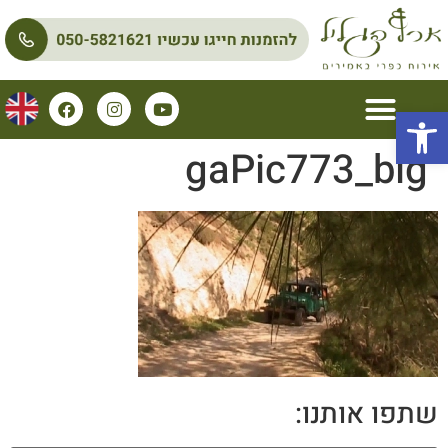
פתח סרגל נגישות
gaPic773_big
שתפו אותנו: