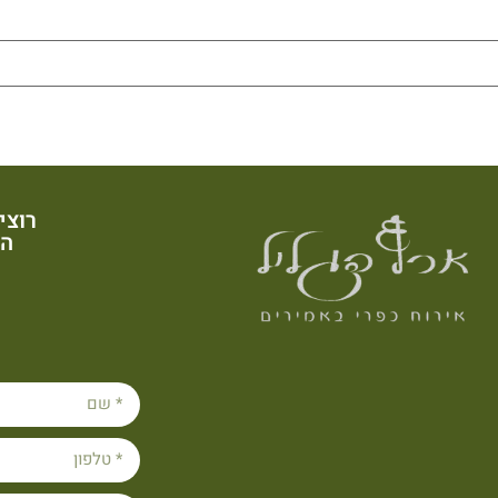
רוצי
הש