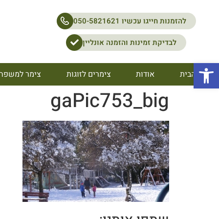
להזמנות חייגו עכשיו 050-5821621
לבדיקת זמינות והזמנה אונליין
פתח סרגל נגישות
דף הבית
אודות
צימרים לזוגות
צימר למשפח
gaPic753_big