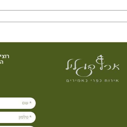
רוצי
הש